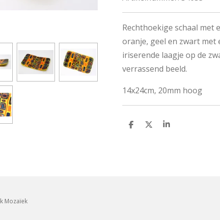
Rechthoekige schaal met e
oranje, geel en zwart met e
iriserende laagje op de zw
verrassend beeld.
14x24cm, 20mm hoog
D
D
S
e
e
h
l
e
a
e
l
r
n
e
ek Mozaïek