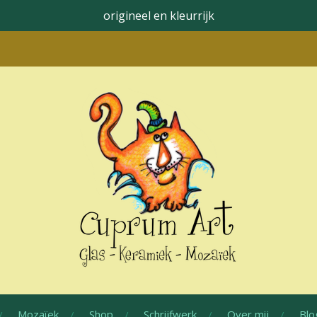
origineel en kleurrijk
Mozaïek
Shop
Schrijfwerk
Over mij
Blo