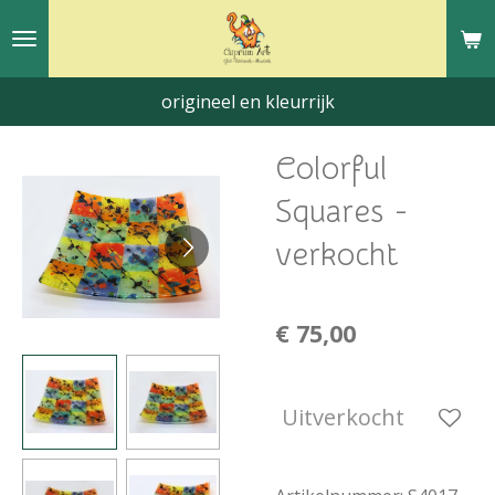
Ga
direct
naar
origineel en kleurrijk
de
hoofdinhoud
Colorful
Squares -
verkocht
€ 75,00
Uitverkocht