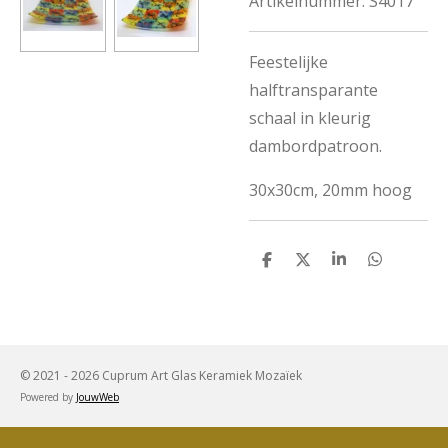
Artikelnummer:
S4017
Feestelijke
halftransparante
schaal in kleurig
dambordpatroon.
30x30cm, 20mm hoog
D
D
S
D
e
e
h
e
l
e
a
l
e
l
r
e
n
e
n
© 2021 - 2026 Cuprum Art Glas Keramiek Mozaïek
Powered by
JouwWeb