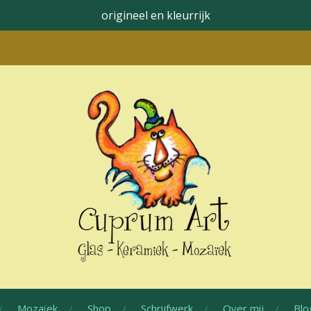
origineel en kleurrijk
Mozaïek
Shop
Schrijfwerk
Over mij
Blo