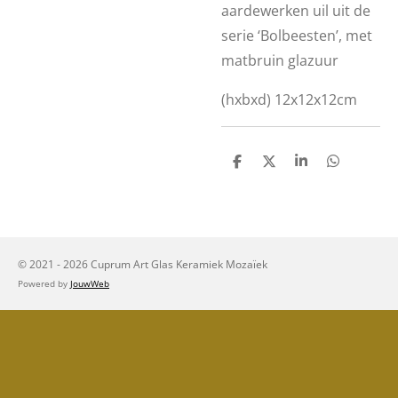
aardewerken uil uit de
serie ‘Bolbeesten’, met
matbruin glazuur
(hxbxd) 12x12x12cm
D
D
S
D
e
e
h
e
l
e
a
l
e
l
r
e
n
e
n
© 2021 - 2026 Cuprum Art Glas Keramiek Mozaïek
Powered by
JouwWeb