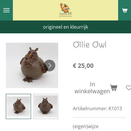
Ga
direct
naar
origineel en kleurrijk
de
hoofdinhoud
Ollie Owl
€ 25,00
In
winkelwagen
Artikelnummer:
K1013
(eigen)wijze