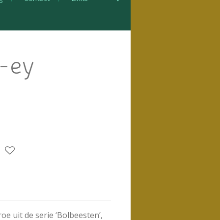
i-ey
e uit de serie ‘Bolbeesten’,