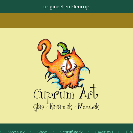
origineel en kleurrijk
Mozaïek
Shop
Schrijfwerk
Over mij
Blo