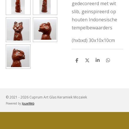
gedecoreerd met wit
slib, geinspireerd op
houten Indonesische
tempelbewaarders
(hxbxd) 30x10x10cm
D
D
S
D
e
e
h
e
l
e
a
l
e
l
r
e
n
e
n
© 2021 - 2026 Cuprum Art Glas Keramiek Mozaïek
Powered by
JouwWeb