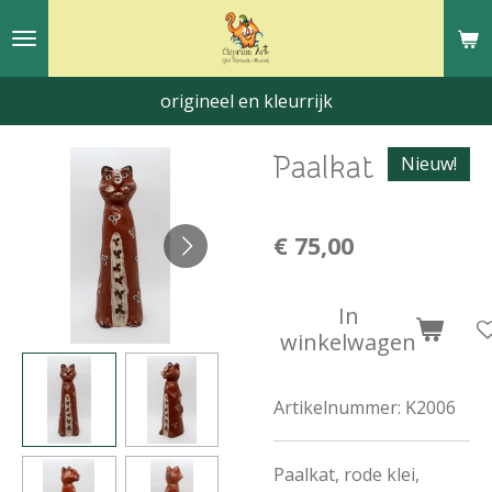
Ga
direct
naar
origineel en kleurrijk
de
hoofdinhoud
Paalkat
Nieuw!
€ 75,00
In
winkelwagen
Artikelnummer:
K2006
Paalkat, rode klei,