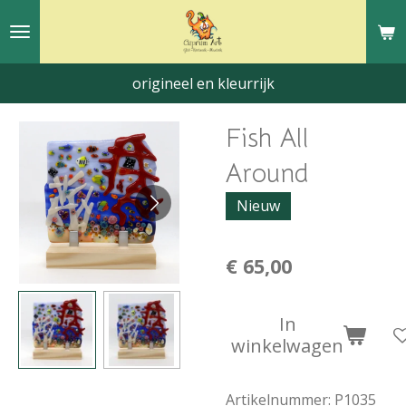
Ga
direct
naar
origineel en kleurrijk
de
hoofdinhoud
Fish All
Around
Nieuw
€ 65,00
In
winkelwagen
Artikelnummer:
P1035