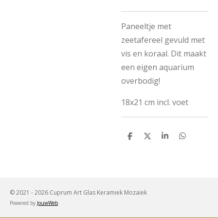
Paneeltje met
zeetafereel gevuld met
vis en koraal. Dit maakt
een eigen aquarium
overbodig!
18x21 cm incl. voet
D
D
S
D
e
e
h
e
l
e
a
l
e
l
r
e
n
e
n
© 2021 - 2026 Cuprum Art Glas Keramiek Mozaïek
Powered by
JouwWeb