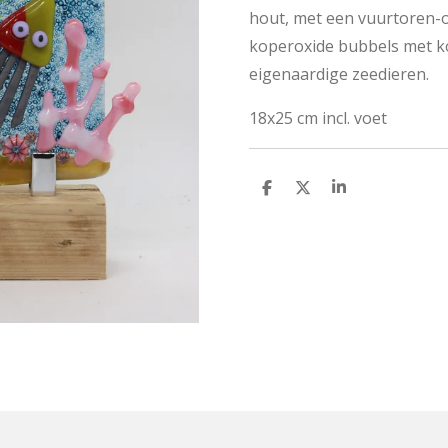
hout, met een vuurtoren-o
koperoxide bubbels met k
eigenaardige zeedieren.
18x25 cm incl. voet
D
D
S
e
e
h
l
e
a
e
l
r
n
e