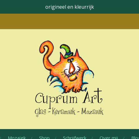
origineel en kleurrijk
Mozaïek
Shop
Schrijfwerk
Over mij
Blo