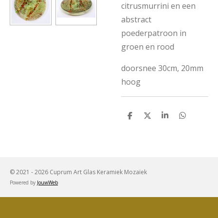
citrusmurrini en een
abstract
poederpatroon in
groen en rood
doorsnee 30cm, 20mm
hoog
D
D
S
D
e
e
h
e
l
e
a
l
e
l
r
e
n
e
n
© 2021 - 2026 Cuprum Art Glas Keramiek Mozaïek
Powered by
JouwWeb