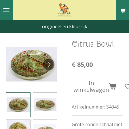
Ga
direct
naar
origineel en kleurrijk
de
hoofdinhoud
Citrus Bowl
€ 85,00
In
winkelwagen
Artikelnummer:
S4045
Grote ronde schaal met