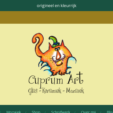
origineel en kleurrijk
Mozaïek
Shop
Schrijfwerk
Over mij
Blo