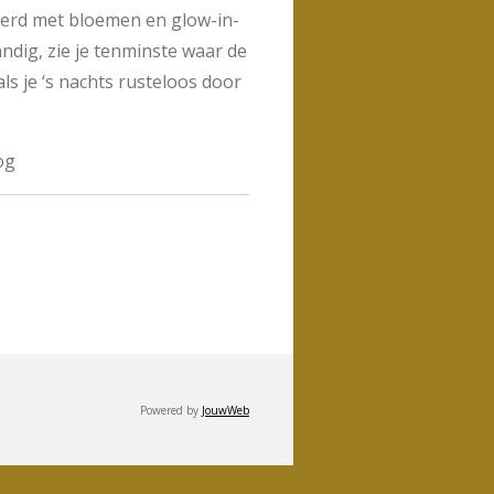
eerd met bloemen en glow-in-
andig, zie je tenminste waar de
als je ‘s nachts rusteloos door
og
Powered by
JouwWeb