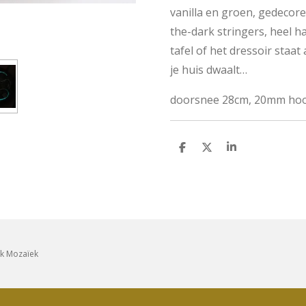
vanilla en groen, gedecor
the-dark stringers, heel h
tafel of het dressoir staat 
je huis dwaalt…
doorsnee 28cm, 20mm ho
D
D
S
e
e
h
l
e
a
e
l
r
n
e
ek Mozaïek